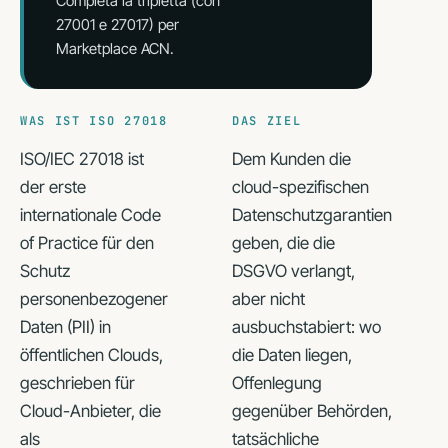
Completa la tripletta (con
27001 e 27017) per
Marketplace ACN.
WAS IST ISO 27018
DAS ZIEL
ISO/IEC 27018 ist
Dem Kunden die
der erste
cloud-spezifischen
internationale Code
Datenschutzgarantien
of Practice für den
geben, die die
Schutz
DSGVO verlangt,
personenbezogener
aber nicht
Daten (PII) in
ausbuchstabiert: wo
öffentlichen Clouds,
die Daten liegen,
geschrieben für
Offenlegung
Cloud-Anbieter, die
gegenüber Behörden,
als
tatsächliche