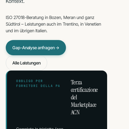
Kontext.
ISO 27018-Beratung in Bozen, Meran und ganz
Südtirol – Leistungen auch im Trentino, in Venetien
und im übrigen Italien.
Gap-Analyse anfragen →
Alle Leistungen
Terza
OBBLIGO PER
FORNITORI DELLA PA
certificazione
del
Marketplace
ACN