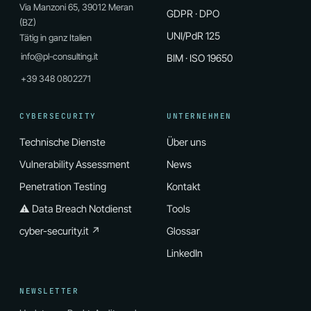
Via Manzoni 65, 39012 Meran
GDPR · DPO
(BZ)
UNI/PdR 125
Tätig in ganz Italien
info@pl-consulting.it
BIM · ISO 19650
+39 348 0802271
CYBERSECURITY
UNTERNEHMEN
Technische Dienste
Über uns
Vulnerability Assessment
News
Penetration Testing
Kontakt
⚠ Data Breach Notdienst
Tools
cyber-security.it ↗
Glossar
LinkedIn
NEWSLETTER