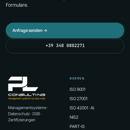
Formulare.
Anfrage senden →
+39 348 0802271
NORMEN
ISO 9001
ISO 27001
Managementsysteme ·
ISO 42001 · AI
Datenschutz · DSB ·
NIS2
Zertifizierungen
PART-IS