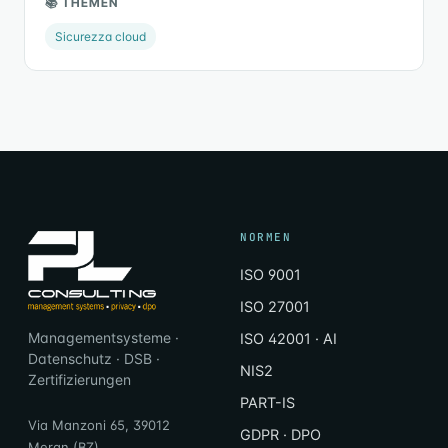
📚 THEMEN
Sicurezza cloud
NORMEN
ISO 9001
ISO 27001
Managementsysteme ·
ISO 42001 · AI
Datenschutz · DSB ·
NIS2
Zertifizierungen
PART-IS
Via Manzoni 65, 39012
GDPR · DPO
Meran (BZ)