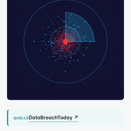
DataBreachToday ↗
QUELLE