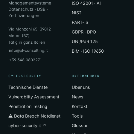
Managementsysteme ·
ISO 42001 · AI
Datenschutz · DSB ·
NIS2
Zertifizierungen
PART-IS
Via Manzoni 65, 39012
GDPR · DPO
Meran (BZ)
UNI/PdR 125
Tätig in ganz Italien
info@pl-consulting.it
BIM · ISO 19650
+39 348 0802271
CYBERSECURITY
UNTERNEHMEN
Technische Dienste
Über uns
Vulnerability Assessment
News
Penetration Testing
Kontakt
⚠ Data Breach Notdienst
Tools
cyber-security.it ↗
Glossar