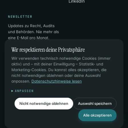
LinkedIn
NEWSLETTER
Updates zu Recht, Audits
und Behörden. Nie mehr als
eine E-Mail pro Monat.
Wir respektieren deine Privatsphäre
Email
Abonnieren
→
Wir verwenden technisch notwendige Cookies (immer
aktiv) und – mit deiner Einwilligung – Statistik- und
Marketing-Cookies. Du kannst alles akzeptieren, die
nicht notwendigen ablehnen oder deine Auswahl
anpassen.
Datenschutzhinweise lesen
© 2026 PL CONSULTING DI P. LAZZAROTTO & C. SAS ·
ANPASSEN
UST-ID 02996810210 · SDI M5UXCR1
DATENSCHUTZ
·
COOKIES
·
Nicht notwendige ablehnen
Auswahl speichern
COOKIES VERWALTEN
Alle akzeptieren
IT
DE