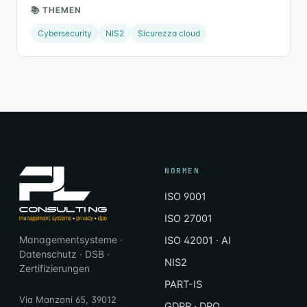
📚 THEMEN
Cybersecurity
NIS2
Sicurezza cloud
NORMEN
ISO 9001
ISO 27001
Managementsysteme ·
ISO 42001 · AI
Datenschutz · DSB ·
NIS2
Zertifizierungen
PART-IS
Via Manzoni 65, 39012
GDPR · DPO