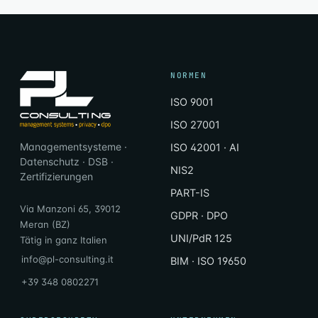
NORMEN
ISO 9001
ISO 27001
Managementsysteme ·
ISO 42001 · AI
Datenschutz · DSB ·
NIS2
Zertifizierungen
PART-IS
Via Manzoni 65, 39012
GDPR · DPO
Meran (BZ)
UNI/PdR 125
Tätig in ganz Italien
info@pl-consulting.it
BIM · ISO 19650
+39 348 0802271