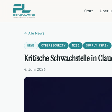
Start
Über u
QUALITÄT · UMWELT ·
CYBERSECURITY 
ARBEIT
← Alle News
ZERTIFIZIERUNG
ZERTIFIZIERUNG
NEWS
CYBERSECURITY
NIS2
SUPPLY CHAIN
Qualität
ISO 9001
ISO 27001
Informationssiche
ZERTIFIZIERUNG
Kritische Schwachstelle in Cl
Umwelt
ISO 14001
ZERTIFIZIERUNG
Cloud
ISO 27017
ZERTIFIZIERUNG
4. Juni 2026
Arbeitssicherheit
ISO 45001
ZERTIFIZIERUNG
Cloud
ISO 27018
ZERTIFIZIERUNG
KI-M
ISO 42001
UMSETZUNG
EU-Richtlin
NIS2
UMSETZUNG