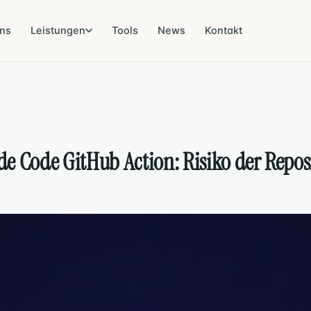
ns
Leistungen
Tools
News
Kontakt
& KI
DATENSCHUTZ
NACHHALTIGKEIT · 
UMSETZUNG
ZERTIFIZIERUNG
Datenschutz
Gleichs
DSGVO
UNI/PdR 125
rheit
EXTERNER DSB
BERATUNG
aude Code GitHub Action: Risiko der Re
Externer DSB
BIM · Bau
DSB
ISO 19650
-Sicherheit
Data-Breach-Management
-Privacy
anagement
ie