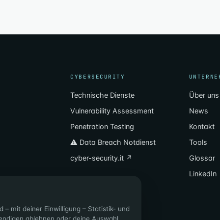
CYBERSECURITY
UNTERNE
Technische Dienste
Über uns
Vulnerability Assessment
News
Penetration Testing
Kontakt
⚠ Data Breach Notdienst
Tools
cyber-security.it ↗
Glossar
LinkedIn
50
 mit deiner Einwilligung – Statistik- und
twendigen ablehnen oder deine Auswahl