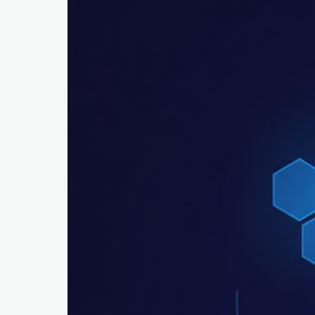
Luftfahr
PART-IS
SCHULUNG
SCHULUNG
DSGVO · NIS2 · ISO
Firmenkurse
STRATEGISCHES ASSET
Technische Cybersecurity · VA, PenTest, IR