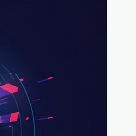
lick →
lärt →