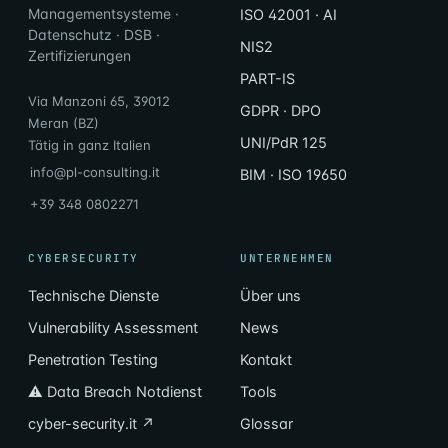
Managementsysteme ·
ISO 42001 · AI
Datenschutz · DSB ·
NIS2
Zertifizierungen
PART-IS
Via Manzoni 65, 39012
GDPR · DPO
Meran (BZ)
UNI/PdR 125
Tätig in ganz Italien
info@pl-consulting.it
BIM · ISO 19650
+39 348 0802271
CYBERSECURITY
UNTERNEHMEN
Technische Dienste
Über uns
Vulnerability Assessment
News
Penetration Testing
Kontakt
⚠ Data Breach Notdienst
Tools
cyber-security.it ↗
Glossar