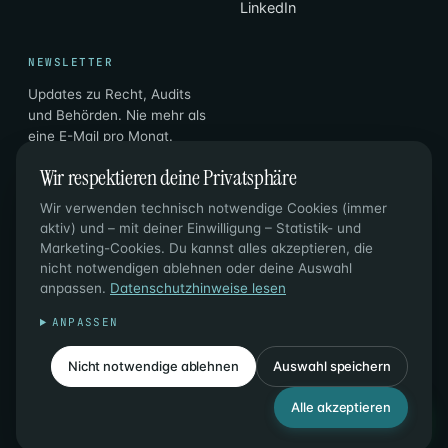
LinkedIn
NEWSLETTER
Updates zu Recht, Audits
und Behörden. Nie mehr als
eine E-Mail pro Monat.
Wir respektieren deine Privatsphäre
Email
Abonnieren
→
Wir verwenden technisch notwendige Cookies (immer
aktiv) und – mit deiner Einwilligung – Statistik- und
Marketing-Cookies. Du kannst alles akzeptieren, die
nicht notwendigen ablehnen oder deine Auswahl
anpassen.
Datenschutzhinweise lesen
© 2026 PL CONSULTING DI P. LAZZAROTTO & C. SAS ·
ANPASSEN
UST-ID 02996810210 · SDI M5UXCR1
DATENSCHUTZ
·
COOKIES
·
Nicht notwendige ablehnen
Auswahl speichern
COOKIES VERWALTEN
Alle akzeptieren
IT
DE