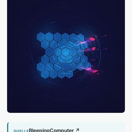
BleepingComputer ↗
QUELLE