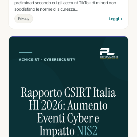
preliminari secondo cui gli account TikTok di minori non
soddisfano le norme di sicurezza…
Privacy
Leggi
→