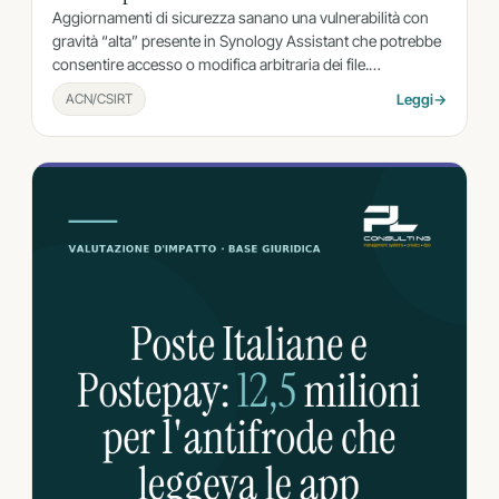
Aggiornamenti di sicurezza sanano una vulnerabilità con
gravità “alta” presente in Synology Assistant che potrebbe
consentire accesso o modifica arbitraria dei file.…
ACN/CSIRT
Leggi
→