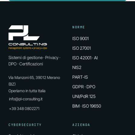
NORME
ISO 9001
ISO 27001
Sistemi di gestione · Privacy ·
ISO 42001 · AI
DPO · Certificazioni
NIS2
PART-IS
Via Manzoni 65, 39012 Merano
(BZ)
GDPR · DPO
Operiamo in tutta Italia
UNI/PdR 125
info@pl-consulting.it
BIM · ISO 19650
+39 348 0802271
CYBERSECURITY
AZIENDA