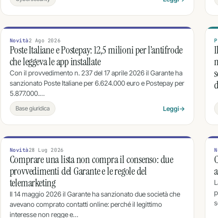
Novità
2 Ago 2026
P
Poste Italiane e Postepay: 12,5 milioni per l’antifrode
I
che leggeva le app installate
m
s
Con il provvedimento n. 237 del 17 aprile 2026 il Garante ha
d
sanzionato Poste Italiane per 6.624.000 euro e Postepay per
5.877.000.…
Base giuridica
Leggi
→
Novità
28 Lug 2026
N
Comprare una lista non compra il consenso: due
provvedimenti del Garante e le regole del
a
telemarketing
L
p
Il 14 maggio 2026 il Garante ha sanzionato due società che
s
avevano comprato contatti online: perché il legittimo
interesse non regge e…