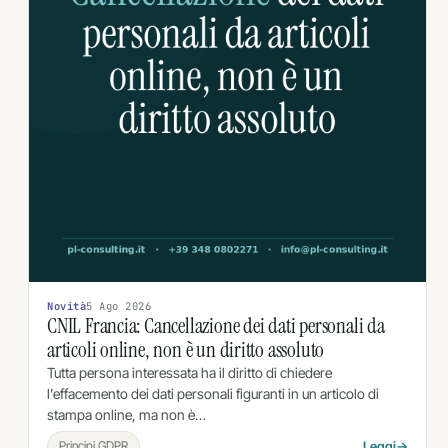
Novità
5 Ago 2026
CNIL Francia: Cancellazione dei dati personali da
articoli online, non è un diritto assoluto
Tutta persona interessata ha il diritto di chiedere
l'effacemento dei dati personali figuranti in un articolo di
stampa online, ma non è…
Principi GDPR
Leggi
→