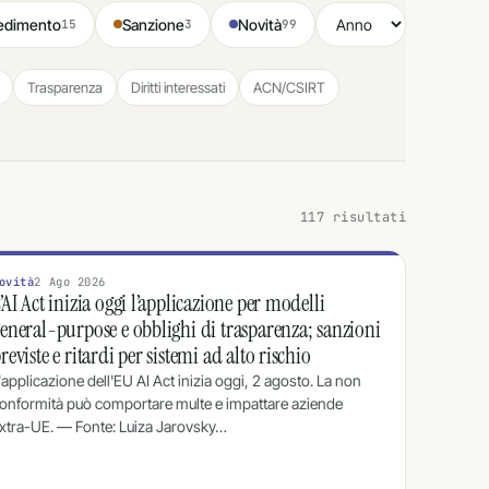
edimento
Sanzione
Novità
15
3
99
Trasparenza
Diritti interessati
ACN/CSIRT
117 risultati
ovità
2 Ago 2026
’AI Act inizia oggi l’applicazione per modelli
eneral-purpose e obblighi di trasparenza; sanzioni
reviste e ritardi per sistemi ad alto rischio
'applicazione dell'EU AI Act inizia oggi, 2 agosto. La non
onformità può comportare multe e impattare aziende
xtra-UE. — Fonte: Luiza Jarovsky…