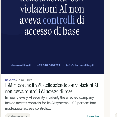
Novità
3 Ago 2026
IBM rileva che il 92% delle aziende con violazioni AI
non aveva controlli di accesso di base
In nearly every AI security incident, the affected company
lacked access controls for its AI systems… 92 percent had
inadequate access controls…
Cybersecurity
Leggi
→