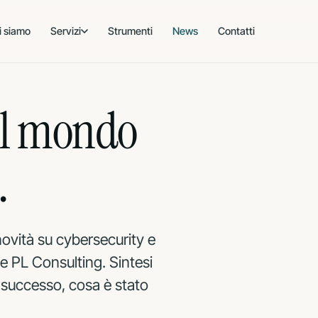
i siamo
Servizi
Strumenti
News
Contatti
 & AI
PRIVACY
SOSTENIBILITÀ · 
al mondo
ADEGUAMENTO
CERTIFICAZIONE
rezza
Privacy
Parità 
GDPR
UNI/PdR 125
SERVIZIO DPO ESTERNO
CONSULENZA
.
DPO esterno
BIM · Cos
DPO
ISO 19650
rezza cloud
Gestione Data breach
acy cloud
ovità su cybersecurity e
anagement
te PL Consulting. Sintesi
E
è successo, cosa è stato
utico