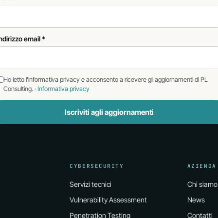
ndirizzo email *
Ho letto l'informativa privacy e acconsento a ricevere gli aggiornamenti di PL
Consulting. ·
Informativa privacy
Iscriviti agli aggiornamenti
CYBERSECURITY
AZIENDA
Servizi tecnici
Chi siamo
Vulnerability Assessment
News
Penetration Testing
Contatti