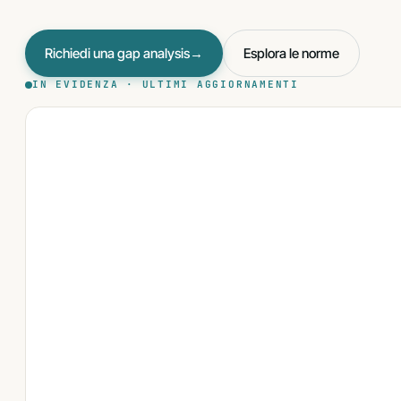
FORMAZIONE
Richiedi una gap analysis
→
Esplora le norme
IN EVIDENZA · ULTIMI AGGIORNAMENTI
FORMAZIONE
Corsi
GDPR · NIS2 · ISO
aziendali
ASSET STRATEGICO
Cybersecurity tecnica · VA, PenTest, IR