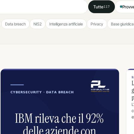
Tutte
Provv
117
Data breach
NIS2
Intelligenza artificiale
Privacy
Base giuridica
N
L
g
p
L
c
e