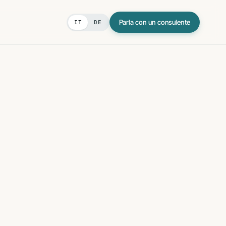
Parla con un consulente
IT
DE
BIM
di genere
truzioni