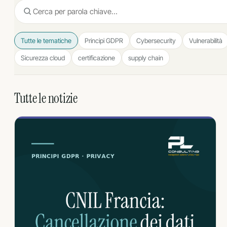
Tutte le tematiche
Principi GDPR
Cybersecurity
Vulnerabilità
Sicurezza cloud
certificazione
supply chain
Tutte le notizie