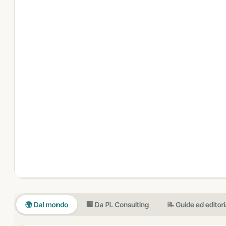
🌍 Dal mondo
🏢 Da PL Consulting
📝 Guide ed editori