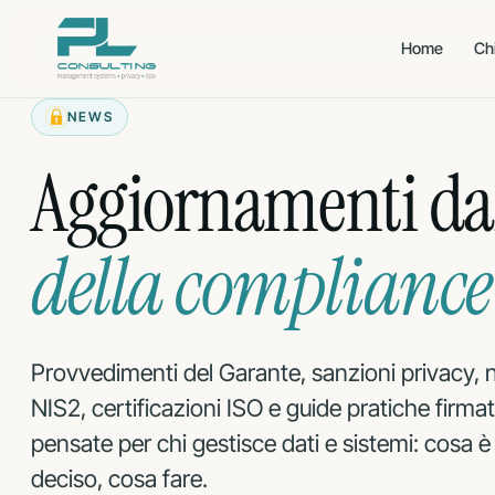
Vai
al
Home
Ch
contenuto
NEWS
QUALITÀ · AMBIENTE ·
CYBERSECURITY
SALUTE
Aggiornamenti d
CERTIFICAZIONE
CERTIFICAZIONE
Qualità
Sicu
ISO 9001
ISO 27001
informazioni
CERTIFICAZIONE
della compliance
Ambiente
ISO 14001
CERTIFICAZIONE
Sicu
ISO 27017
CERTIFICAZIONE
Salute & Sicurezza
ISO 45001
CERTIFICAZIONE
Priv
ISO 27018
CERTIFICAZIONE
Provvedimenti del Garante, sanzioni privacy, n
AI M
ISO 42001
NIS2, certificazioni ISO e guide pratiche firma
ADEGUAMENTO
Direttiva U
NIS2
pensate per chi gestisce dati e sistemi: cosa 
ADEGUAMENTO
deciso, cosa fare.
Aerona
PART-IS