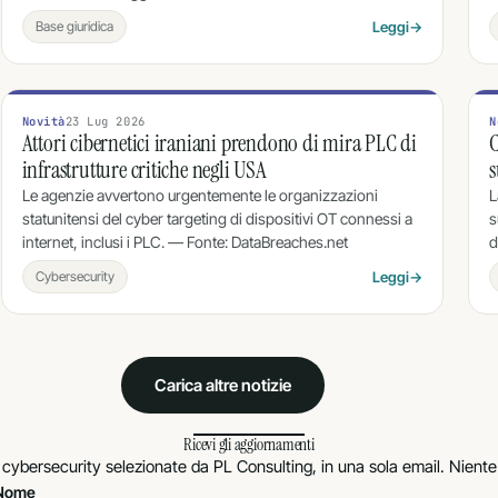
Base giuridica
Leggi
→
Novità
23 Lug 2026
N
Attori cibernetici iraniani prendono di mira PLC di
C
infrastrutture critiche negli USA
s
Le agenzie avvertono urgentemente le organizzazioni
L
statunitensi del cyber targeting di dispositivi OT connessi a
s
internet, inclusi i PLC. — Fonte: DataBreaches.net
d
Cybersecurity
Leggi
→
Carica altre notizie
Ricevi gli aggiornamenti
 cybersecurity selezionate da PL Consulting, in una sola email. Niente 
Nome