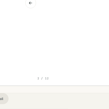
←
Il d.lgs. 96/2026 dà al lavoratore il diritto 
retributivi medi, non lo stipendio del col
c'è un calcolo, ed è lì che…
7 Ago 2026 · Minimizzazione
Leggi l'analisi →
2
/ 12
ali