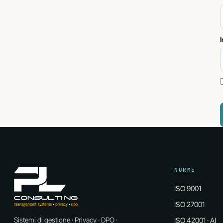
I
NORME
ISO 9001
ISO 27001
Sistemi di gestione · Privacy · DPO ·
ISO 42001 · AI