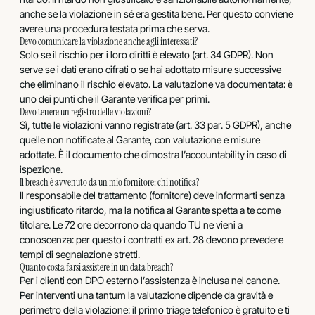
anche se la violazione in sé era gestita bene. Per questo conviene
avere una procedura testata prima che serva.
Devo comunicare la violazione anche agli interessati?
Solo se il rischio per i loro diritti è elevato (art. 34 GDPR). Non
serve se i dati erano cifrati o se hai adottato misure successive
che eliminano il rischio elevato. La valutazione va documentata: è
uno dei punti che il Garante verifica per primi.
Devo tenere un registro delle violazioni?
Sì, tutte le violazioni vanno registrate (art. 33 par. 5 GDPR), anche
quelle non notificate al Garante, con valutazione e misure
adottate. È il documento che dimostra l’accountability in caso di
ispezione.
Il breach è avvenuto da un mio fornitore: chi notifica?
Il responsabile del trattamento (fornitore) deve informarti senza
ingiustificato ritardo, ma la notifica al Garante spetta a te come
titolare. Le 72 ore decorrono da quando TU ne vieni a
conoscenza: per questo i contratti ex art. 28 devono prevedere
tempi di segnalazione stretti.
Quanto costa farsi assistere in un data breach?
Per i clienti con DPO esterno l’assistenza è inclusa nel canone.
Per interventi una tantum la valutazione dipende da gravità e
perimetro della violazione: il primo triage telefonico è gratuito e ti