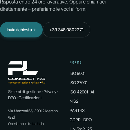
Risposta entro 24 ore lavorative. Oppure chiamaci
direttamente – preferiamo le voci ai form.
Invia richiesta
→
+39 348 0802271
NORME
ISO 9001
ISO 27001
Sistemi di gestione · Privacy ·
ISO 42001 · AI
DPO · Certificazioni
NIS2
PART-IS
Via Manzoni 65, 39012 Merano
(BZ)
GDPR · DPO
Operiamo in tutta Italia
UNI/PdR 125