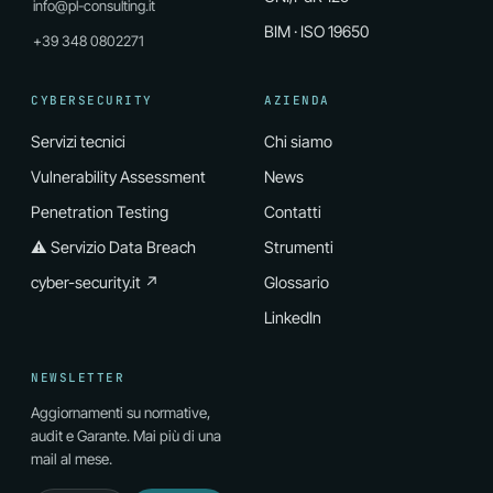
info@pl-consulting.it
BIM · ISO 19650
+39 348 0802271
CYBERSECURITY
AZIENDA
Servizi tecnici
Chi siamo
Vulnerability Assessment
News
Penetration Testing
Contatti
⚠ Servizio Data Breach
Strumenti
cyber-security.it ↗
Glossario
LinkedIn
NEWSLETTER
Aggiornamenti su normative,
audit e Garante. Mai più di una
mail al mese.