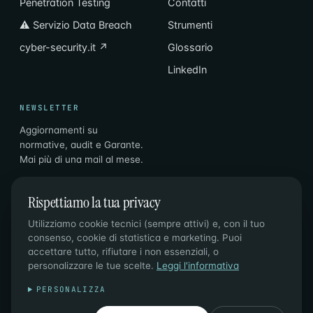
Penetration Testing
Contatti
⚠ Servizio Data Breach
Strumenti
cyber-security.it ↗
Glossario
LinkedIn
NEWSLETTER
Aggiornamenti su
normative, audit e Garante.
Mai più di una mail al mese.
Email
Iscriviti
→
Rispettiamo la tua privacy
Utilizziamo cookie tecnici (sempre attivi) e, con il tuo
consenso, cookie di statistica e marketing. Puoi
accettare tutto, rifiutare i non essenziali, o
personalizzare le tue scelte.
Leggi l'informativa
© 2026 PL CONSULTING DI P. LAZZAROTTO & C. SAS ·
PERSONALIZZA
P.IVA 02996810210 · SDI M5UXCR1
PRIVACY
·
COOKIES
·