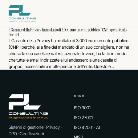
Vai
al
contenuto
Il Garante della Privacy ha multato di 3.000 euro un ente pubblico (CNPI) perché, alla
fine del…
Il Garante della Privacy ha multato di 3.000 euro un ente pubblico
(CNPI) perché, alla fine del mandato di un suo consigliere, non ha
chiuso la sua casella email istituzionale. Invece, ha fatto in modo
che tutte le email indirizzate a lui andassero a una casella di
gruppo, accessibile a molte persone dell’ente. Questo è…
NORME
ISO 9001
ISO 27001
Sistemi di gestione · Privacy ·
ISO 42001 · AI
DPO · Certificazioni
NIS2