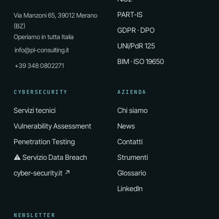
PART-IS
Via Manzoni 65, 39012 Merano
(BZ)
GDPR · DPO
Operiamo in tutta Italia
UNI/PdR 125
info@pl-consulting.it
BIM · ISO 19650
+39 348 0802271
CYBERSECURITY
AZIENDA
Servizi tecnici
Chi siamo
Vulnerability Assessment
News
Penetration Testing
Contatti
⚠ Servizio Data Breach
Strumenti
cyber-security.it ↗
Glossario
LinkedIn
NEWSLETTER