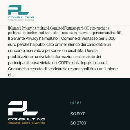
Vai
al
contenuto
Il Garante Privacy ha multato il Comune di Ventasso per 8.000 euro perché ha
pubblicato online l’elenco dei candidati a un concorso riservato a persone con disabilità
Il Garante Privacy ha multato il Comune di Ventasso per 8.000
euro perché ha pubblicato online l’elenco dei candidati a un
concorso riservato a persone con disabilità. Questa
pubblicazione ha rivelato informazioni sulla salute dei
partecipanti, cosa vietata dal GDPR e dalla legge italiana. Il
Comune ha cercato di scaricare la responsabilità su un’Unione
di…
NORME
ISO 9001
ISO 27001