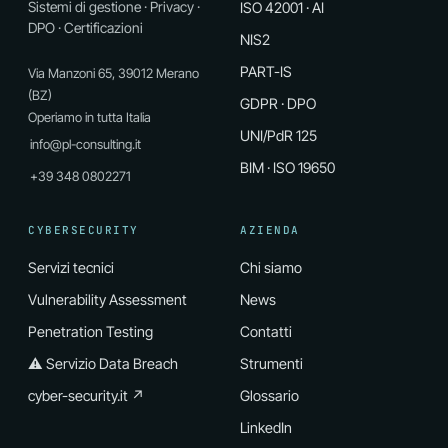
Sistemi di gestione · Privacy ·
ISO 42001 · AI
DPO · Certificazioni
NIS2
PART-IS
Via Manzoni 65, 39012 Merano
(BZ)
GDPR · DPO
Operiamo in tutta Italia
UNI/PdR 125
info@pl-consulting.it
BIM · ISO 19650
+39 348 0802271
CYBERSECURITY
AZIENDA
Servizi tecnici
Chi siamo
Vulnerability Assessment
News
Penetration Testing
Contatti
⚠ Servizio Data Breach
Strumenti
cyber-security.it ↗
Glossario
LinkedIn