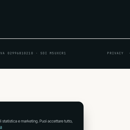
IVA 02996810210 · SDI M5UXCR1
PRIVACY
Tutti i servizi che of
Glossario: i termini sp
i statistica e marketing. Puoi accettare tutto,
va