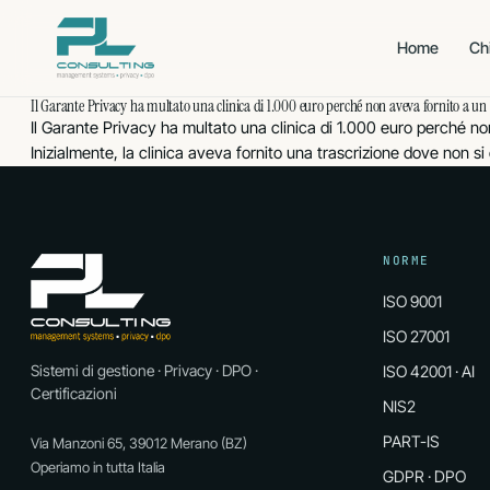
Vai
al
Home
Ch
contenuto
Il Garante Privacy ha multato una clinica di 1.000 euro perché non aveva fornito a un ci
QUALITÀ · AMBIENTE ·
CYBERSECURITY
Il Garante Privacy ha multato una clinica di 1.000 euro perché no
SALUTE
Inizialmente, la clinica aveva fornito una trascrizione dove non s
CERTIFICAZIONE
CERTIFICAZIONE
Qualità
Sicu
ISO 9001
ISO 27001
informazioni
CERTIFICAZIONE
Ambiente
ISO 14001
CERTIFICAZIONE
NORME
Sicu
ISO 27017
CERTIFICAZIONE
Salute & Sicurezza
ISO 9001
ISO 45001
CERTIFICAZIONE
Priv
ISO 27018
ISO 27001
CERTIFICAZIONE
Sistemi di gestione · Privacy · DPO ·
ISO 42001 · AI
AI M
ISO 42001
Certificazioni
NIS2
ADEGUAMENTO
Direttiva U
NIS2
PART-IS
Via Manzoni 65, 39012 Merano (BZ)
ADEGUAMENTO
Operiamo in tutta Italia
GDPR · DPO
Aerona
PART-IS