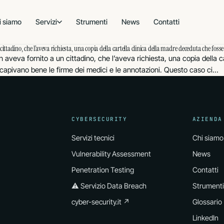
i siamo
Servizi
Strumenti
News
Contatti
ttadino, che l’aveva richiesta, una copia della cartella clinica della madre deceduta che foss
 & AI
PRIVACY
SOSTENIBILITÀ · 
n aveva fornito a un cittadino, che l’aveva richiesta, una copia della 
i capivano bene le firme dei medici e le annotazioni. Questo caso ci…
ADEGUAMENTO
CERTIFICAZIONE
rezza
Privacy
Parità 
GDPR
UNI/PdR 125
SERVIZIO DPO ESTERNO
CONSULENZA
DPO esterno
BIM · Cos
DPO
ISO 19650
CYBERSECURITY
AZIENDA
rezza cloud
Gestione Data breach
Servizi tecnici
Chi siamo
acy cloud
Vulnerability Assessment
News
Penetration Testing
Contatti
anagement
⚠ Servizio Data Breach
Strumenti
E
cyber-security.it ↗
Glossario
utico
LinkedIn