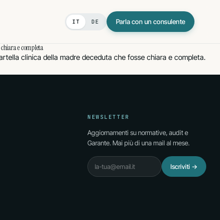
Parla con un consulente
IT
DE
e chiara e completa
BIM
cartella clinica della madre deceduta che fosse chiara e completa.
di genere
truzioni
NEWSLETTER
Aggiornamenti su normative, audit e
Garante. Mai più di una mail al mese.
Email
Iscriviti
→