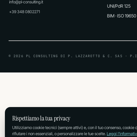
info@pl-consulting.it
UNI/PdR 125
FORMAZIONE
+39 348 0802271
BIM · ISO 19650
FORMAZIONE
Corsi
GDPR · NIS2 · ISO
aziendali
© 2026 PL CONSULTING DI P. LAZZAROTTO & C. SAS · P.
ASSET STRATEGICO
Cybersecurity tecnica · VA, PenTest, IR
Rispettiamo la tua privacy
Utilizziamo cookie tecnici (sempre attivi) e, con il tuo consenso, cookie d
rifiutare i non essenziali, o personalizzare le tue scelte.
Leggi l'informati