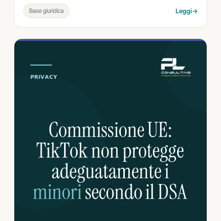
Base giuridica
Leggi
→