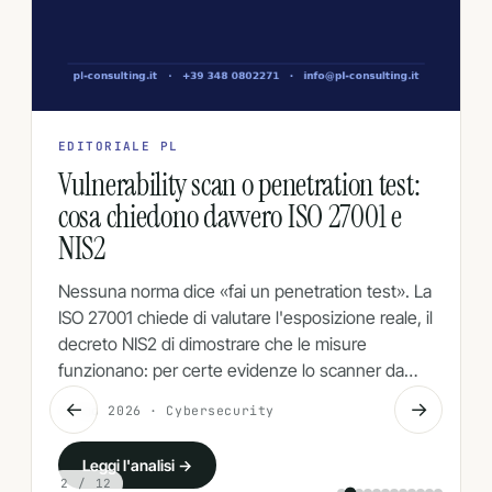
EDITORIALE PL
Vulnerability scan o penetration test:
cosa chiedono davvero ISO 27001 e
NIS2
Nessuna norma dice «fai un penetration test». La
ISO 27001 chiede di valutare l'esposizione reale, il
decreto NIS2 di dimostrare che le misure
funzionano: per certe evidenze lo scanner da…
←
→
6 Ago 2026 · Cybersecurity
Leggi l'analisi →
2
/ 12