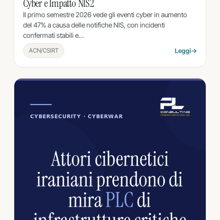
Cyber e Impatto NIS2
Il primo semestre 2026 vede gli eventi cyber in aumento
del 47% a causa delle notifiche NIS, con incidenti
confermati stabili e…
ACN/CSIRT
Leggi
→