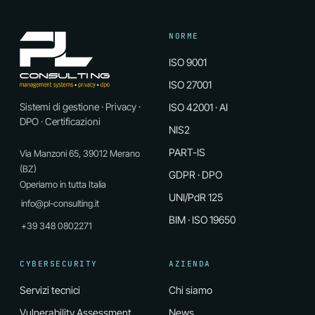
NORME
ISO 9001
ISO 27001
Sistemi di gestione · Privacy ·
ISO 42001 · AI
DPO · Certificazioni
NIS2
PART-IS
Via Manzoni 65, 39012 Merano
(BZ)
GDPR · DPO
Operiamo in tutta Italia
UNI/PdR 125
info@pl-consulting.it
BIM · ISO 19650
+39 348 0802271
CYBERSECURITY
AZIENDA
Servizi tecnici
Chi siamo
Vulnerability Assessment
News