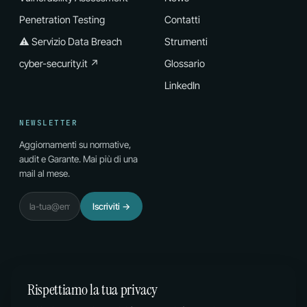
Penetration Testing
Contatti
⚠ Servizio Data Breach
Strumenti
cyber-security.it ↗
Glossario
LinkedIn
NEWSLETTER
Aggiornamenti su normative,
audit e Garante. Mai più di una
mail al mese.
Email
Iscriviti
→
Rispettiamo la tua privacy
© 2026 PL CONSULTING DI P. LAZZAROTTO & C. SAS ·
P.IVA 02996810210 · SDI M5UXCR1