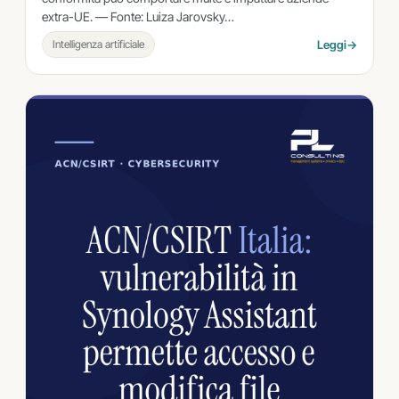
extra-UE. — Fonte: Luiza Jarovsky…
Intelligenza artificiale
Leggi
→