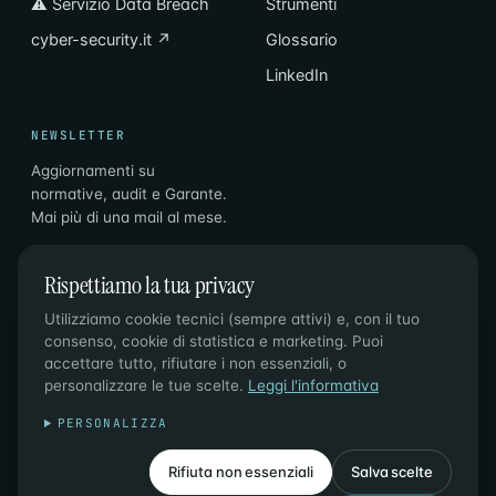
⚠ Servizio Data Breach
Strumenti
cyber-security.it ↗
Glossario
LinkedIn
NEWSLETTER
Aggiornamenti su
normative, audit e Garante.
Mai più di una mail al mese.
Email
Iscriviti
→
Rispettiamo la tua privacy
Utilizziamo cookie tecnici (sempre attivi) e, con il tuo
consenso, cookie di statistica e marketing. Puoi
accettare tutto, rifiutare i non essenziali, o
personalizzare le tue scelte.
Leggi l'informativa
© 2026 PL CONSULTING DI P. LAZZAROTTO & C. SAS ·
PERSONALIZZA
P.IVA 02996810210 · SDI M5UXCR1
PRIVACY
·
COOKIES
·
Rifiuta non essenziali
Salva scelte
GESTISCI COOKIE