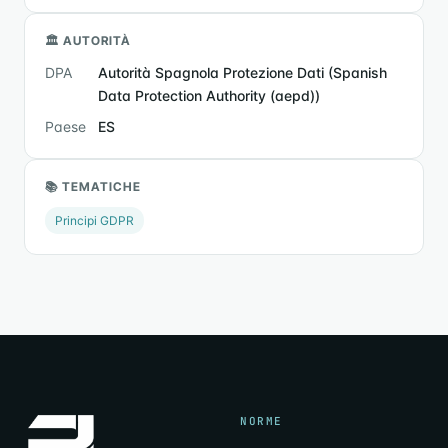
🏛 AUTORITÀ
DPA
Autorità Spagnola Protezione Dati (Spanish
Data Protection Authority (aepd))
Paese
ES
📚 TEMATICHE
Principi GDPR
NORME