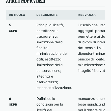
Articoli GDPR violati
ARTICOLO
DESCRIZIONE
RILEVANZA
5
Principi di liceità,
il rischio che i report
correttezza e
aggregati possano
GDPR
trasparenza;
permettere ai datori
limitazione della
di lavoro di inferire
finalità;
dati sensibili sui
minimizzazione dei
dipendenti minaccia
dati; esattezza;
principi di liceità,
limitazione della
minimizzazione e
conservazione;
integrità/riservatez
integrità e
riservatezza;
responsabilizzazione.
6
Definisce le
mancanza di una
condizioni per la
base giuridica idon
GDPR
liceità del
per il datore di lavo