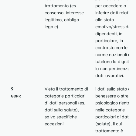
trattamento (es.
per accedere o
consenso, interesse
inferire dati relativi
legittimo, obbligo
allo stato
legale).
emotivo/stress dei
dipendenti, in
particolare, in
contrasto con le
norme nazionali che
tutelano la dignità e
la non pertinenza de
dati lavorativi.
9
Vieta il trattamento di
i dati sullo stato di
categorie particolari
benessere o stress
GDPR
di dati personali (es.
psicologico rientran
dati sulla salute),
nelle categorie
salvo specifiche
particolari di dati
eccezioni.
(salute), il cui
trattamento è