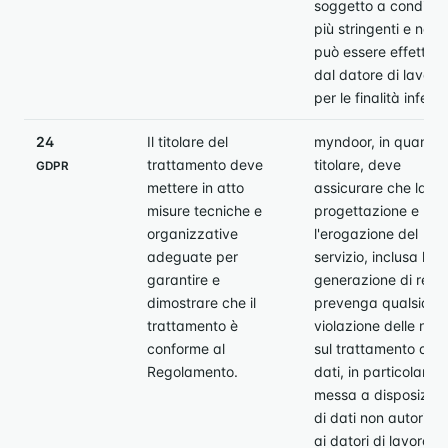
soggetto a condizio
più stringenti e non
può essere effettua
dal datore di lavoro
per le finalità inferite
24
Il titolare del
myndoor, in quanto
trattamento deve
titolare, deve
GDPR
mettere in atto
assicurare che la
misure tecniche e
progettazione e
organizzative
l'erogazione del
adeguate per
servizio, inclusa la
garantire e
generazione di repor
dimostrare che il
prevenga qualsiasi
trattamento è
violazione delle nor
conforme al
sul trattamento dei
Regolamento.
dati, in particolare l
messa a disposizion
di dati non autorizza
ai datori di lavoro.