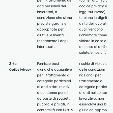
per il trattamento dei
(come l'art. 113 del
dati personali dei
codice privacy e le
lavoratori, a
leggi sul lavoro) che
condizione che siano
tutelano la dignità e 
previste garanzie
diritti dei lavoratori, 
appropriate per i
quali vengono
diritti e le libertà
richiamate come
fondamentali degli
violate in caso di
interessati.
accesso ai dati sull
salute/emozioni.
2-ter
Fornisce basi
rischio di violazione
giuridiche aggiuntive
delle condizioni
Codice Privacy
per il trattamento di
nazionali per il
categorie particolari
trattamento di
di dati o dati relativi
categorie particolari
a condanne penali
di dati nel contesto
da parte di soggetti
lavorativo, non
pubblici e privati, in
essendovi una base
conformità con l'Art. 9
giuridica appropria