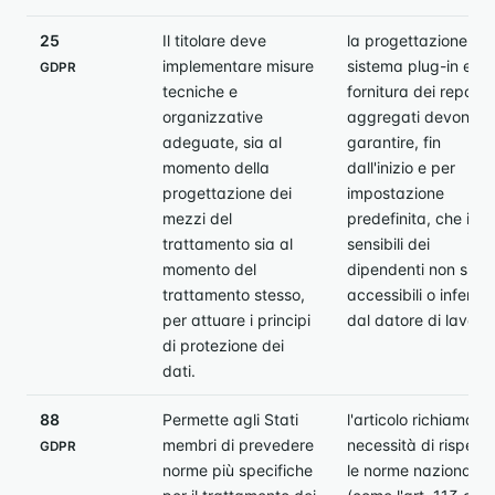
25
Il titolare deve
la progettazione del
implementare misure
sistema plug-in e la
GDPR
tecniche e
fornitura dei report
organizzative
aggregati devono
adeguate, sia al
garantire, fin
momento della
dall'inizio e per
progettazione dei
impostazione
mezzi del
predefinita, che i da
trattamento sia al
sensibili dei
momento del
dipendenti non sian
trattamento stesso,
accessibili o inferibili
per attuare i principi
dal datore di lavoro.
di protezione dei
dati.
88
Permette agli Stati
l'articolo richiama la
membri di prevedere
necessità di rispett
GDPR
norme più specifiche
le norme nazionali