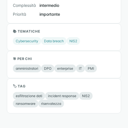
Complessità
intermedio
Priorità
importante
📚 TEMATICHE
Cybersecurity
Data breach
NIS2
🎯 PER CHI
amministratori
DPO
enterprise
IT
PMI
🏷 TAG
esfiltrazione dati
incident response
NIS2
ransomware
riservatezza