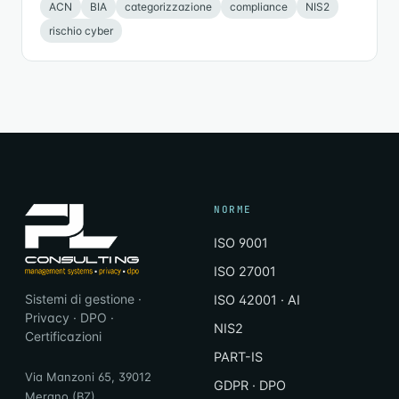
ACN
BIA
categorizzazione
compliance
NIS2
rischio cyber
NORME
ISO 9001
ISO 27001
Sistemi di gestione ·
ISO 42001 · AI
Privacy · DPO ·
NIS2
Certificazioni
PART-IS
Via Manzoni 65, 39012
GDPR · DPO
Merano (BZ)