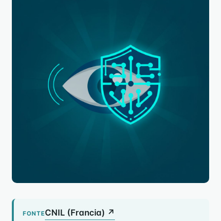
CNIL (Francia) ↗
FONTE