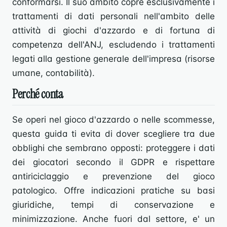
conformarsi. Il suo ambito copre esclusivamente i
trattamenti di dati personali nell'ambito delle
attività di giochi d'azzardo e di fortuna di
competenza dell'ANJ, escludendo i trattamenti
legati alla gestione generale dell'impresa (risorse
umane, contabilità).
Perché conta
Se operi nel gioco d'azzardo o nelle scommesse,
questa guida ti evita di dover scegliere tra due
obblighi che sembrano opposti: proteggere i dati
dei giocatori secondo il GDPR e rispettare
antiriciclaggio e prevenzione del gioco
patologico. Offre indicazioni pratiche su basi
giuridiche, tempi di conservazione e
minimizzazione. Anche fuori dal settore, e' un