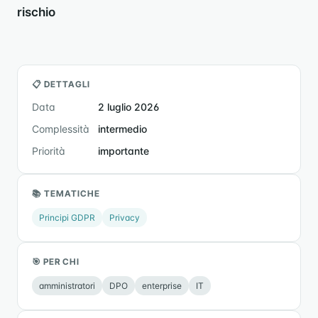
rischio
📋 DETTAGLI
Data
2 luglio 2026
Complessità
intermedio
Priorità
importante
📚 TEMATICHE
Principi GDPR
Privacy
🎯 PER CHI
amministratori
DPO
enterprise
IT