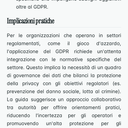
oltre al GDPR.
Implicazioni pratiche
Per le organizzazioni che operano in settori
regolamentati, come il gioco d'azzardo,
l'applicazione del GDPR richiede un'attenta
integrazione con le normative specifiche del
settore. Questo implica la necessità di un quadro
di governance dei dati che bilanci la protezione
della privacy con gli obiettivi regolatori (es.
prevenzione del danno sociale, lotta al crimine).
La guida suggerisce un approccio collaborativo
tra autorità per offrire orientamenti pratici,
riducendo l'incertezza per gli operatori e
promuovendo un'alta protezione per gli