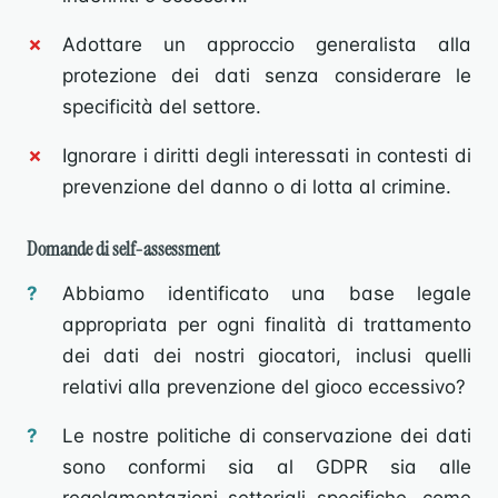
Adottare un approccio generalista alla
protezione dei dati senza considerare le
specificità del settore.
Ignorare i diritti degli interessati in contesti di
prevenzione del danno o di lotta al crimine.
Domande di self-assessment
Abbiamo identificato una base legale
appropriata per ogni finalità di trattamento
dei dati dei nostri giocatori, inclusi quelli
relativi alla prevenzione del gioco eccessivo?
Le nostre politiche di conservazione dei dati
sono conformi sia al GDPR sia alle