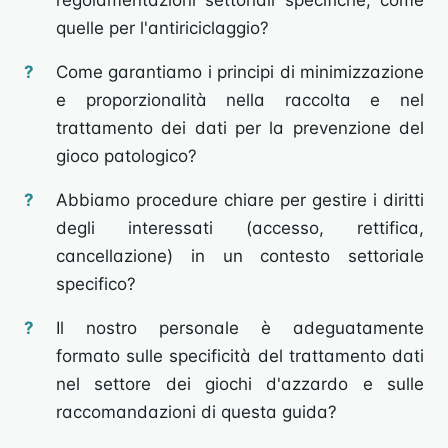
regolamentazioni settoriali specifiche, come
quelle per l'antiriciclaggio?
Come garantiamo i principi di minimizzazione
e proporzionalità nella raccolta e nel
trattamento dei dati per la prevenzione del
gioco patologico?
Abbiamo procedure chiare per gestire i diritti
degli interessati (accesso, rettifica,
cancellazione) in un contesto settoriale
specifico?
Il nostro personale è adeguatamente
formato sulle specificità del trattamento dati
nel settore dei giochi d'azzardo e sulle
raccomandazioni di questa guida?