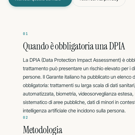
FORMAZIONE
FORMAZIONE
Corsi
01
GDPR · NIS2 · ISO
aziendali
Quando è obbligatoria una DPIA
La DPIA (Data Protection Impact Assessment) è obbl
ASSET STRATEGICO
Cybersecurity tecnica · VA, PenTest, IR
trattamento può presentare un rischio elevato per i dirit
persone. Il Garante italiano ha pubblicato un elenco d
obbligatoria: trattamenti su larga scala di dati sanitari
automatizzata, biometria, videosorveglianza estesa,
sistematico di aree pubbliche, dati di minori in contesti
intelligenza artificiale che incidono sulla persona.
02
Metodologia