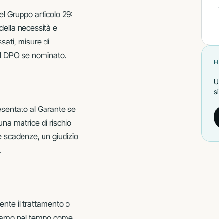
el Gruppo articolo 29:
della necessità e
ssati, misure di
el DPO se nominato.
H
U
s
esentato al Garante se
una matrice di rischio
 e scadenze, un giudizio
.
nte il trattamento o
niamo nel tempo come