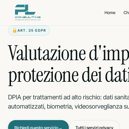
Vai
al
Home
Ch
contenuto
ART. 35 GDPR
QUALITÀ · AMBIENTE ·
CYBERSECURITY
SALUTE
Valutazione d'imp
CERTIFICAZIONE
CERTIFICAZIONE
Qualità
Sicu
ISO 9001
ISO 27001
informazioni
CERTIFICAZIONE
protezione dei dat
Ambiente
ISO 14001
CERTIFICAZIONE
Sicu
ISO 27017
CERTIFICAZIONE
Salute & Sicurezza
ISO 45001
CERTIFICAZIONE
Priv
ISO 27018
CERTIFICAZIONE
DPIA per trattamenti ad alto rischio: dati sanita
AI M
ISO 42001
automatizzati, biometria, videosorveglianza su
ADEGUAMENTO
Direttiva U
NIS2
ADEGUAMENTO
Aerona
PART-IS
Richiedi questo servizio
→
Tutti i servizi privacy