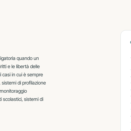
igatoria quando un
Tutti i servizi che of
ti e le libertà delle
Glossario: i termini sp
i casi in cui è sempre
, sistemi di profilazione
 monitoraggio
 scolastici, sistemi di