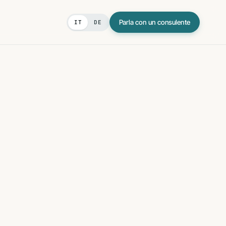
Parla con un consulente
IT
DE
BIM
di genere
truzioni