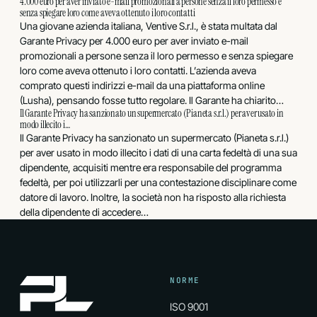
4.000 euro per aver inviato e-mail promozionali a persone senza il loro permesso e
senza spiegare loro come aveva ottenuto i loro contatti
Una giovane azienda italiana, Ventive S.r.l., è stata multata dal
Garante Privacy per 4.000 euro per aver inviato e-mail
promozionali a persone senza il loro permesso e senza spiegare
loro come aveva ottenuto i loro contatti. L’azienda aveva
comprato questi indirizzi e-mail da una piattaforma online
(Lusha), pensando fosse tutto regolare. Il Garante ha chiarito…
Il Garante Privacy ha sanzionato un supermercato (Pianeta s.r.l.) per aver usato in
modo illecito i…
Il Garante Privacy ha sanzionato un supermercato (Pianeta s.r.l.)
per aver usato in modo illecito i dati di una carta fedeltà di una sua
dipendente, acquisiti mentre era responsabile del programma
fedeltà, per poi utilizzarli per una contestazione disciplinare come
datore di lavoro. Inoltre, la società non ha risposto alla richiesta
della dipendente di accedere…
NORME
ISO 9001