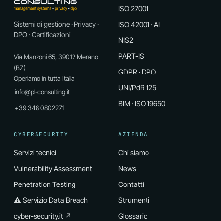
ISO 27001
Sistemi di gestione · Privacy ·
ISO 42001 · AI
DPO · Certificazioni
NIS2
PART-IS
Via Manzoni 65, 39012 Merano
(BZ)
GDPR · DPO
Operiamo in tutta Italia
UNI/PdR 125
info@pl-consulting.it
BIM · ISO 19650
+39 348 0802271
CYBERSECURITY
AZIENDA
Servizi tecnici
Chi siamo
Vulnerability Assessment
News
Penetration Testing
Contatti
⚠ Servizio Data Breach
Strumenti
cyber-security.it ↗
Glossario