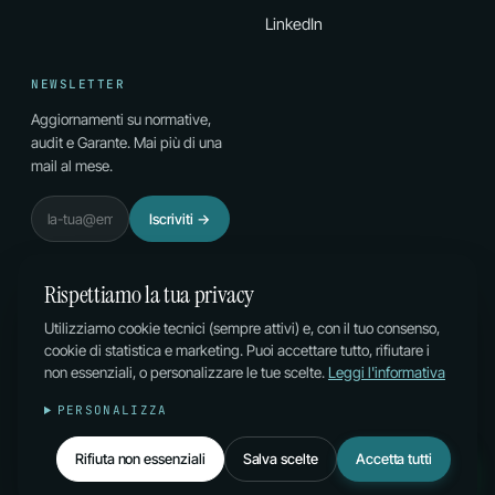
LinkedIn
NEWSLETTER
Aggiornamenti su normative,
audit e Garante. Mai più di una
mail al mese.
Email
Iscriviti
→
Rispettiamo la tua privacy
Utilizziamo cookie tecnici (sempre attivi) e, con il tuo consenso,
cookie di statistica e marketing. Puoi accettare tutto, rifiutare i
© 2026 PL CONSULTING DI P. LAZZAROTTO & C. SAS ·
non essenziali, o personalizzare le tue scelte.
Leggi l'informativa
P.IVA 02996810210 · SDI M5UXCR1
PRIVACY
·
COOKIES
·
PERSONALIZZA
GESTISCI COOKIE
Rifiuta non essenziali
Salva scelte
Accetta tutti
IT
DE