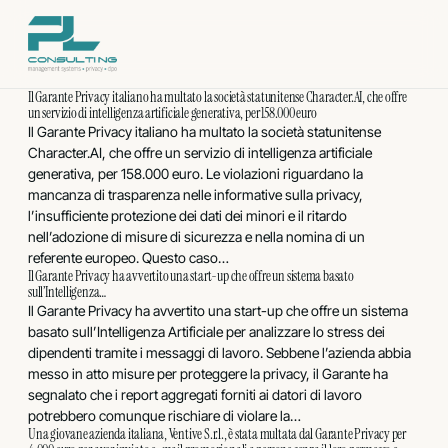
Vai
al
contenuto
Il Garante Privacy italiano ha multato la società statunitense Character.AI, che offre
un servizio di intelligenza artificiale generativa, per 158.000 euro
Il Garante Privacy italiano ha multato la società statunitense
Character.AI, che offre un servizio di intelligenza artificiale
generativa, per 158.000 euro. Le violazioni riguardano la
mancanza di trasparenza nelle informative sulla privacy,
l’insufficiente protezione dei dati dei minori e il ritardo
nell’adozione di misure di sicurezza e nella nomina di un
referente europeo. Questo caso…
Il Garante Privacy ha avvertito una start-up che offre un sistema basato
sull’Intelligenza…
Il Garante Privacy ha avvertito una start-up che offre un sistema
basato sull’Intelligenza Artificiale per analizzare lo stress dei
dipendenti tramite i messaggi di lavoro. Sebbene l’azienda abbia
messo in atto misure per proteggere la privacy, il Garante ha
segnalato che i report aggregati forniti ai datori di lavoro
potrebbero comunque rischiare di violare la…
Una giovane azienda italiana, Ventive S.r.l., è stata multata dal Garante Privacy per