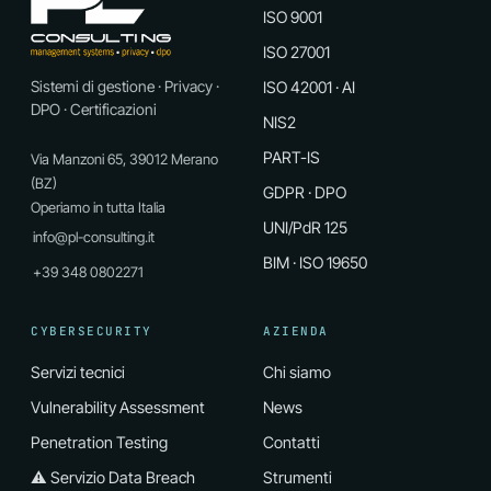
ISO 9001
ISO 27001
Sistemi di gestione · Privacy ·
ISO 42001 · AI
DPO · Certificazioni
NIS2
PART-IS
Via Manzoni 65, 39012 Merano
(BZ)
GDPR · DPO
Operiamo in tutta Italia
UNI/PdR 125
info@pl-consulting.it
BIM · ISO 19650
+39 348 0802271
CYBERSECURITY
AZIENDA
Servizi tecnici
Chi siamo
Vulnerability Assessment
News
Penetration Testing
Contatti
⚠ Servizio Data Breach
Strumenti