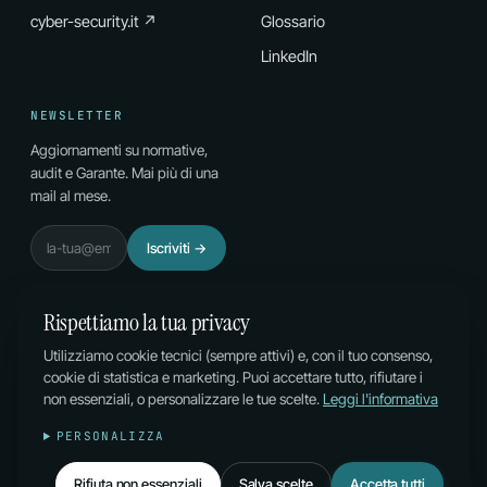
cyber-security.it ↗
Glossario
LinkedIn
NEWSLETTER
Aggiornamenti su normative,
audit e Garante. Mai più di una
mail al mese.
Email
Iscriviti
→
Rispettiamo la tua privacy
Utilizziamo cookie tecnici (sempre attivi) e, con il tuo consenso,
cookie di statistica e marketing. Puoi accettare tutto, rifiutare i
© 2026 PL CONSULTING DI P. LAZZAROTTO & C. SAS ·
non essenziali, o personalizzare le tue scelte.
Leggi l'informativa
P.IVA 02996810210 · SDI M5UXCR1
PRIVACY
·
COOKIES
·
PERSONALIZZA
GESTISCI COOKIE
Rifiuta non essenziali
Salva scelte
Accetta tutti