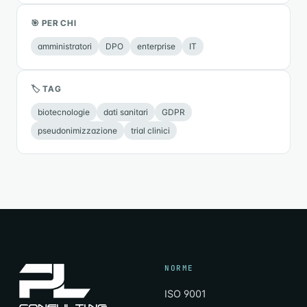
🎯 PER CHI
amministratori
DPO
enterprise
IT
🏷 TAG
biotecnologie
dati sanitari
GDPR
pseudonimizzazione
trial clinici
NORME
ISO 9001