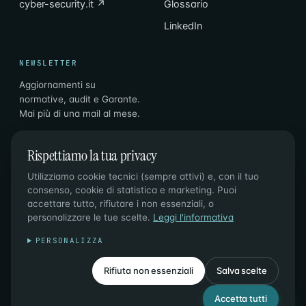
cyber-security.it ↗
Glossario
LinkedIn
NEWSLETTER
Aggiornamenti su
normative, audit e Garante.
Mai più di una mail al mese.
Email
Iscriviti
→
Rispettiamo la tua privacy
Utilizziamo cookie tecnici (sempre attivi) e, con il tuo
consenso, cookie di statistica e marketing. Puoi
accettare tutto, rifiutare i non essenziali, o
personalizzare le tue scelte.
Leggi l'informativa
© 2026 PL CONSULTING DI P. LAZZAROTTO & C. SAS ·
PERSONALIZZA
P.IVA 02996810210 · SDI M5UXCR1
PRIVACY
·
COOKIES
·
Rifiuta non essenziali
Salva scelte
GESTISCI COOKIE
Accetta tutti
IT
DE